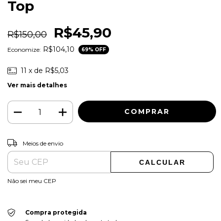
Top
R$45,90
R$150,00
R$104,10
Economize:
69
% OFF
11
x de
R$5,03
Ver mais detalhes
ALTERAR CEP
Entregas para o CEP:
Meios de envio
CALCULAR
Não sei meu CEP
Compra protegida