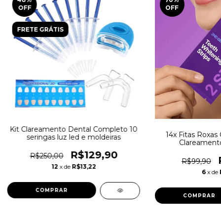
OFF
OFF
FRETE GRÁTIS
Kit Clareamento Dental Completo 10
14x Fitas Roxas 
seringas luz led e moldeiras
Clareamento
R$129,90
R$250,00
R$99,90
12
x de
R$13,22
6
x de