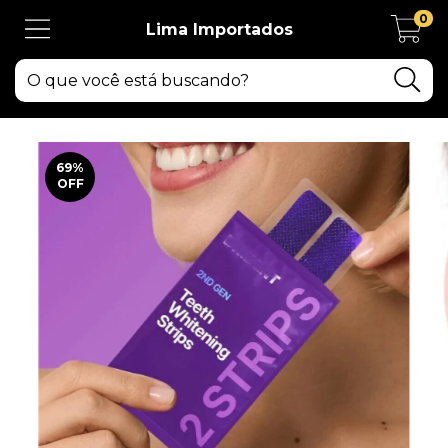
0
Lima Importados
69
%
OFF