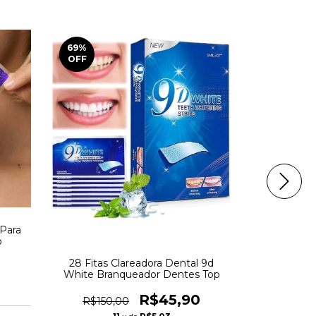
69
%
70
%
OFF
OFF
 Para
p
28 Fitas Clareadora Dental 9d
14x Fitas
White Branqueador Dentes Top
Sorriso P
R$45,90
R$150,00
R$99,