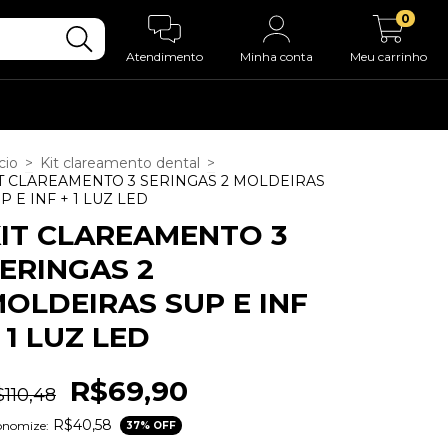
0
Atendimento
Minha conta
Meu carrinho
cio
>
Kit clareamento dental
>
T CLAREAMENTO 3 SERINGAS 2 MOLDEIRAS
P E INF + 1 LUZ LED
IT CLAREAMENTO 3
ERINGAS 2
OLDEIRAS SUP E INF
 1 LUZ LED
R$69,90
110,48
R$40,58
onomize:
37
% OFF