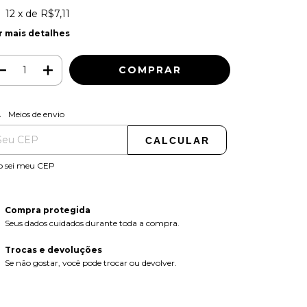
12
x de
R$7,11
r mais detalhes
ALTERAR CEP
regas para o CEP:
Meios de envio
CALCULAR
o sei meu CEP
Compra protegida
Seus dados cuidados durante toda a compra.
Trocas e devoluções
Se não gostar, você pode trocar ou devolver.