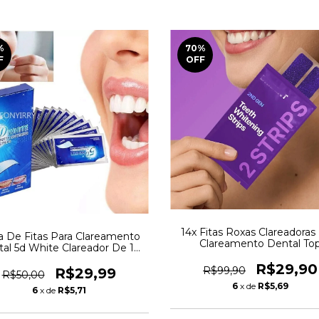
%
70
%
F
OFF
14x Fitas Roxas Clareadoras
a De Fitas Para Clareamento
Clareamento Dental To
al 5d White Clareador De 14
dades De Fitas 7 Envelopes
R$29,90
R$99,90
R$29,99
R$50,00
6
x de
R$5,69
6
x de
R$5,71