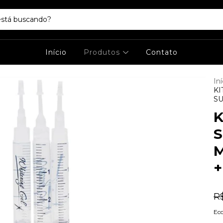
Início
Produtos
Contato
Iní
KI
SU
K
S
M
+
R$
Ec