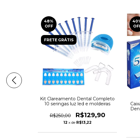
48
%
40
OFF
OF
FRETE GRÁTIS
Kit Clareamento Dental Completo
Clareamento
10 seringas luz led e moldeiras
Caix
eador De 42
Dent
1 Envelopes
Uni
R$129,90
R$250,00
9,90
12
x de
R$13,22
3