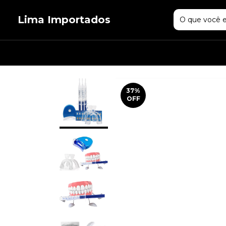
Lima Importados
37
%
OFF