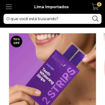
0
Lima Importados
70
%
OFF