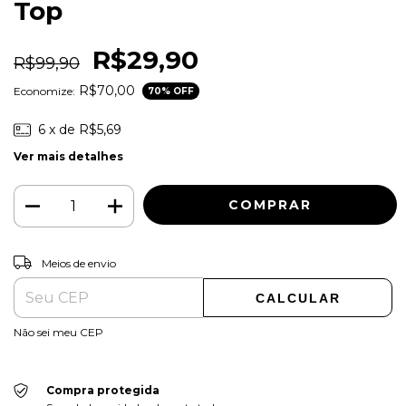
Top
R$29,90
R$99,90
R$70,00
Economize:
70
% OFF
6
x de
R$5,69
Ver mais detalhes
ALTERAR CEP
Entregas para o CEP:
Meios de envio
CALCULAR
Não sei meu CEP
Compra protegida