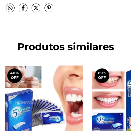
Produtos similares
40
%
69
%
OFF
OFF