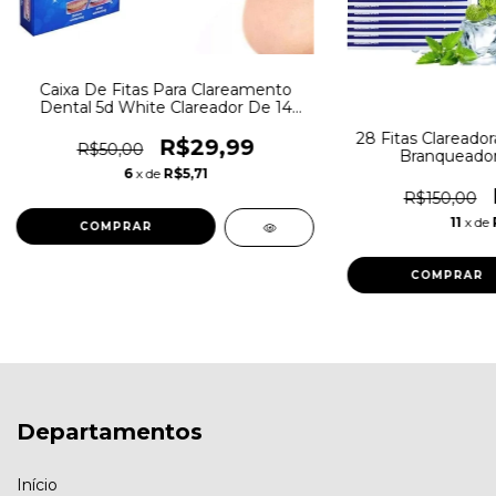
Caixa De Fitas Para Clareamento
Dental 5d White Clareador De 14
Unidades De Fitas 7 Envelopes
28 Fitas Clareado
R$29,99
R$50,00
Branqueador
6
x de
R$5,71
R$150,00
11
x de
Departamentos
Início